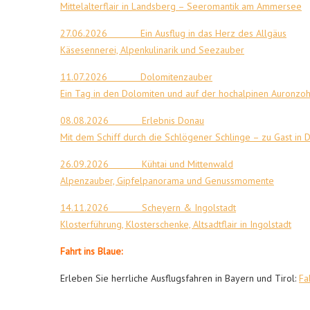
Mittelalterflair in Landsberg – Seeromantik am Ammersee
27.06.2026 Ein Ausflug in das Herz des Allgäus
Käsesennerei, Alpenkulinarik und Seezauber
11.07.2026 Dolomitenzauber
Ein Tag in den Dolomiten und auf der hochalpinen Auronzoh
08.08.2026 Erlebnis Donau
Mit dem Schiff durch die Schlögener Schlinge – zu Gast in
D
26.09.2026 Kühtai und Mittenwald
Alpenzauber, Gipfelpanorama und Genussmomente
14.11.2026 Scheyern & Ingolstadt
Klosterführung, Klosterschenke, Altsadtflair in Ingolstadt
Fahrt ins Blaue:
Erleben Sie herrliche Ausflugsfahren in Bayern und Tirol:
Fa