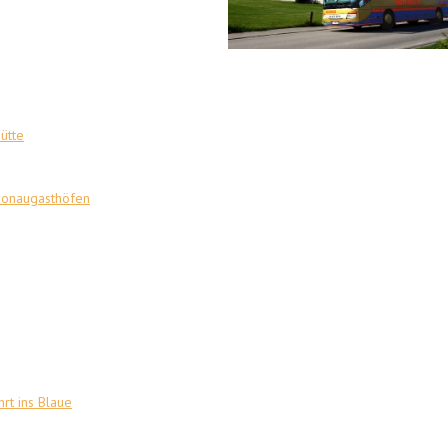
ütte
onaugasthöfen
hrt ins Blaue