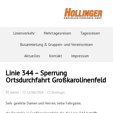
Linienverkehr
Mehrtagesreisen
Tagesreisen
Busanmietung & Gruppen- und Vereinsreisen
Aktuelles
Kontakt
Impressum
Linie 344 – Sperrung
Ortsdurchfahrt Großkarolinenfeld
admin
12/06/2026
Hollinger
Sehr geehrte Damen und Herren, liebe Fahrgäste,
die Baustelle in Großkarolinenfeld, die die Linie 344 betrifft,